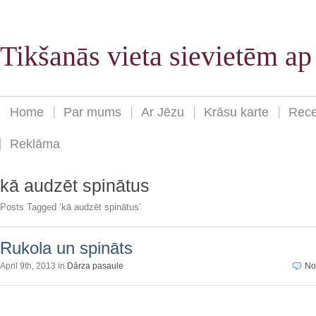
Tikšanās vieta sievietēm a
Home
Par mums
Ar Jēzu
Krāsu karte
Rece
Reklāma
kā audzēt spinātus
Posts Tagged ‘kā audzēt spinātus’
Rukola un spināts
April 9th, 2013 in
Dārza pasaule
No