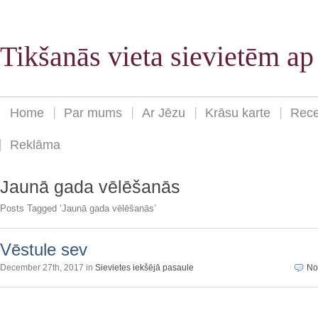
Tikšanās vieta sievietēm a
Home
Par mums
Ar Jēzu
Krāsu karte
Rece
Reklāma
Jaunā gada vēlēšanās
Posts Tagged ‘Jaunā gada vēlēšanās’
Vēstule sev
December 27th, 2017 in
Sievietes iekšējā pasaule
No