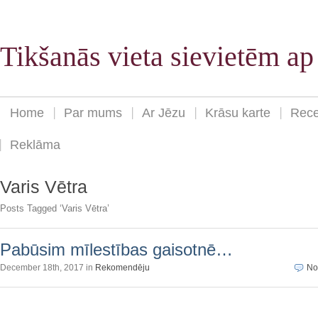
Tikšanās vieta sievietēm a
Home
Par mums
Ar Jēzu
Krāsu karte
Rece
Reklāma
Varis Vētra
Posts Tagged ‘Varis Vētra’
Pabūsim mīlestības gaisotnē…
December 18th, 2017 in
Rekomendēju
No