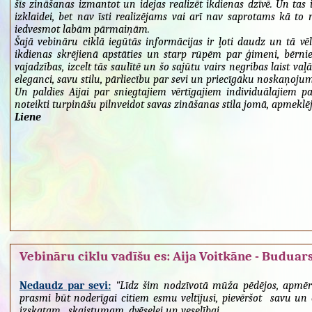
šīs zināšanas izmantot un idejas realizēt ikdienas dzīvē. Un tas ir
izklaidei, bet nav īsti realizējams vai arī nav saprotams kā to 
iedvesmot labām pārmaiņām.
Šajā vebināru ciklā iegūtās informācijas ir ļoti daudz un tā vē
ikdienas skrējienā apstāties un starp rūpēm par ģimeni, bērnie
vajadzības, izcelt tās saulītē un šo sajūtu vairs negribas laist v
eleganci, savu stilu, pārliecību par sevi un priecīgāku noskaņoju
Un paldies Aijai par sniegtajiem vērtīgajiem individuālajiem
noteikti turpināšu pilnveidot savas zināšanas stila jomā, apmeklē
Liene
Vebināru ciklu vadīšu es: Aija Voitkāne - Buduars
Nedaudz par sevi:
"Līdz šim nodzīvotā mūža pēdējos, apmēr
prasmi būt noderīgai citiem esmu veltījusi, pievēršot savu un
izskatam, skaistumam, dvēselei un veselībai.