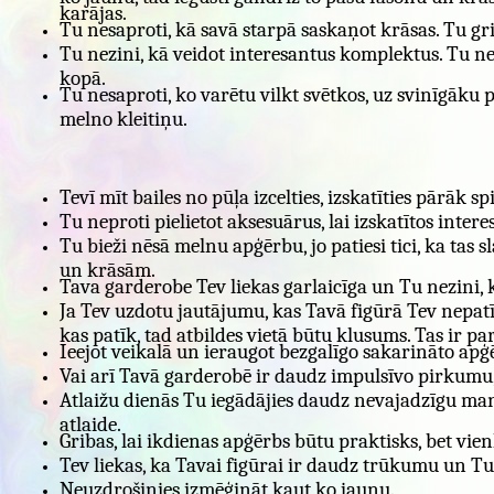
karājas.
Tu nesaproti, kā savā starpā saskaņot krāsas. Tu gri
Tu nezini, kā veidot interesantus komplektus. Tu ne
kopā.
Tu nesaproti, ko varētu vilkt svētkos, uz svinīgāk
melno kleitiņu.
Tevī mīt bailes no pūļa izcelties, izskatīties pārāk spi
Tu neproti pielietot aksesuārus, lai izskatītos intere
Tu bieži nēsā melnu apģērbu, jo patiesi tici, ka tas
un krāsām.
Tava garderobe Tev liekas garlaicīga un Tu nezini, k
Ja Tev uzdotu jautājumu, kas Tavā figūrā Tev nepatīk
kas patīk, tad atbildes vietā būtu klusums. Tas ir pa
Ieejot veikalā un ieraugot bezgalīgo sakarināto apģ
Vai arī Tavā garderobē ir daudz impulsīvo pirkumu
Atlaižu dienās Tu iegādājies daudz nevajadzīgu mantu
atlaide.
Gribas, lai ikdienas apģērbs būtu praktisks, bet vienla
Tev liekas, ka Tavai figūrai ir daudz trūkumu un Tu n
Neuzdrošinies izmēģināt kaut ko jaunu.