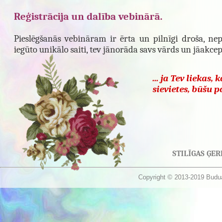
Reģistrācija un dalība vebinārā.
Pieslēgšanās vebināram ir ērta un pilnīgi droša, ne
iegūto unikālo saiti, tev jānorāda savs vārds un jāakcep
... ja Tev liekas
sievietes, būšu p
STILĪGAS ĢE
Copyright © 2013-2019 Buduar