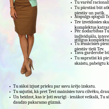
Tu varēsi racional
Tu pārstāsi būt atk
piestāv un patīk.
Atspulgs spogulī T
Tev izveidosies sk
komplektus katram
Pēc nodarbības Tu 
individuālu, inter
stilīgus komplekt
Tu iemācīsies piem
piestāv tieši Tev.
Tava garderobe būs
Tu sapratīsi kā p
skaistu, pabeigtu 
Tu sāksi izjust prieku par savu ārējo izskatu.
Tu sajutīsi, kā pret Tevi mainīsies tuvu cilvēku, dr
Un beidzot, kas ir ļoti svarīgi - ienākot veikalā, Tu
daudzo pakaramo gūzmā.