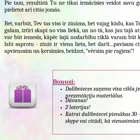
Pie tam, rezultātā Tu ne tikai iemācīsies veidot savu gar
pielietot arī citās jomās.
Bet, varbūt, Tev tas viss ir zināms, bet vajag kādu, kas 
galam, iztīri skapi no visa liekā, un no tā, kas jau tajā
var būt iemesls, kāpēc šajā nodarbību ciklā varam būt ko
labi saprotu - zināt ir viena lieta, bet darīt...pavisam 
apvienosim un ķersimies, beidzot, "vērsim pie ragiem"!
Bonusi:
Dalībnieces saņems visa cikla j
prezentāciju materiālus.
Dāvanas!
2 loterijas!
Katrai dalībniecei pienākas 30 -
skype vai citādi, kā vienosimies