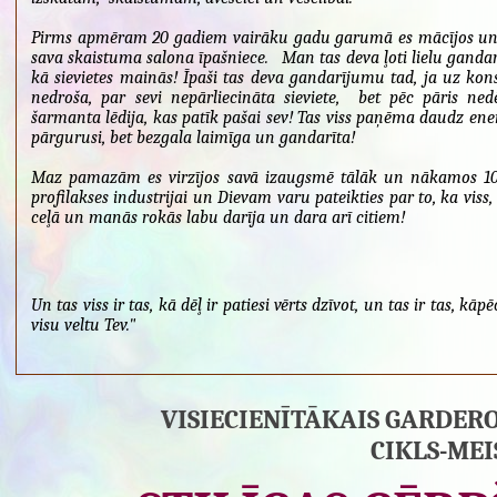
Pirms apmēram 20 gadiem vairāku gadu garumā es mācījos un re
sava skaistuma salona īpašniece. Man tas deva ļoti lielu ganda
kā sievietes mainās! Īpaši tas deva gandarījumu tad, ja uz kon
nedroša, par sevi nepārliecināta sieviete, bet pēc pāris n
šarmanta lēdija, kas patīk pašai sev! Tas viss paņēma daudz enerģ
pārgurusi, bet bezgala laimīga un gandarīta!
Maz pamazām es virzījos savā izaugsmē tālāk un nākamos 10 g
profilakses industrijai un Dievam varu pateikties par to, ka v
ceļā un manās rokās labu darīja un dara arī citiem!
Un tas viss ir tas, kā dēļ ir patiesi vērts dzīvot, un tas ir tas, k
visu veltu Tev."
VISIECIENĪTĀKAIS GARDER
CIKLS-ME