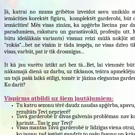
Jā, katrai no mums gribētos izveidot savu unikālo st
iemācīties korektēt figūru, komplektēt garderobi, būt 
iemācīties! Mēs visas zinām, ka apģērbs liecina par d
paradumiem, raksturu un garastāvokli, profesiju utt. 
būtu ideālākais variants) vismaz reizi mūžā nokļūt stil
"rokās"...bet ne visām ir tāda iespēja, ne visas dzīvo t
visas, varbūt, pat ir tik drosmīgas...
It kā jau varētu iztikt arī bez tā...Bet, lai vienmēr būt
nākamajā dienā uz darbu, uz tikšanos, teātra apmeklējum
un tajā pašā laikā stilīgi, tomēr ir jāzina elegantas gard
Ko darīt?
Vispirms atbildi uz šiem jautājumiem:
Tu katru sezonu tērē daudz naudas apģērba, apavu, 
rezultāts Tevi nepriecē?
Tavā garderobē ir divas galvenās problēmas: nav ko
karināt...Tas ir par Tevi?
Visas mantas Tavā garderobē ir līdzīgas viena otrai,
ko jaunu, tad iegūsti gandrīz to pašu fasonu un krās