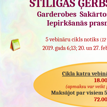
STILĪGAS ĢĒR
Garderobes Sakārto
Iepirkšanās pras
5 vebināru cikls notiks
(
12
2019. gada 6;13; 20. un 27. f
Cikla katra vebin
18.0
(apmaksu var veikt p
Maksājot par visiem 5
72.0