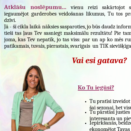
Atklāšu noslēpumu...
vienu reizi sakārtojot s
iegaumējot garderobes veidošanas likumus, Tu tos pra
dzīvi.
Jā - šī cikla laikā nāksies sasparoties, jo būs daudz info
tieši tas ļaus Tev sasniegt maksimālu rezultātu! Pie tam
joma, kas Tev nepatīk, jo tas viss: par un ap ko mēs 
patīkamais, tuvais, pierastais, svarīgais un TIK sievišķīga
Vai esi gatava?
Ko Tu iegūsi?
Tu pratīsi izveido
šai sezonai, bet vi
Tu pārstāsi justies
interesanta un piev
Iepirkšanās, beidzo
ekonomējot Tavas 