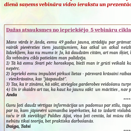
dienā saņems vebināra video ierakstu un prezentāc
Dažas atsauksmes no iepriekšējo 5 vebināru cikl
Mans vārds ir Anda, esmu 49 gadus jauna, strādāju par grāmatve
vairāk pievērsties tiem jautājumiem, kas atkal un atkal neizb
līdzekļiem, kas nu mums ir. Jo, kā daudzām citām, arī man šķiet, ka,
Šis vebināru cikls patiešām man palīdzēja.
1) Tā kā esmu Svari pēc horoskopa, bieži man ir grūti veikalā ka
nepērc.
2) Iepriekš esmu impulsīvi pirkusi lietas - pārsvarā krāsaini raib
- vienkrāsaino, kas "jāapaudzē".
3) Tas, ka ir zināms, kā sākt, atvieglos garderobes veidošanu turp
4) Un ir skaidrs arī tas, ka kaut ko jaunu sākt un mācīties , nav p
Anda
****
Guvu ļoti daudz vērtīgas informācijas un padomus par stilu, tagad 
par to, kam jāpievērš uzmanība iepērkoties, kā to izdarīt vislab
taču ir tik sievišķīgi! Paldies Aijai, viņa ļoti centās, lai mūsu 
nebūtu tikai teorija, bet praktiska darbošanās.
Daiga, Talsi