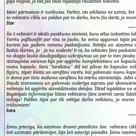
gāja vieglāk, jo tad jau tikai vajadzēja raudzīties nākotnē.
Manī pārmaiņas ir notikušas. Varbūt, tās atklāsies ne uzreiz, be
šo vebināru ciklu un paldies par to darbu, kuru Jūs darāt, jo mums
Ilze
****
Šie 5 vebināri ir ideāls pasākums sievietei, kura vēlas izskatīties 
Varētu pafilozofēt par visu to jauko, ko esmu apguvusi šajās pi
kuriem jau gadiem neesmu paskatījusies. Stāvēja un aizņēma vie
liedzis šķirties, jo - ja nu noderēs! Ir tā, ka vebinārs ļāva paskatīt
no skapja laukā daudzgadīgus uzkrājumus un par to vien jāsaka 
Aizraujošas sarunas bija par apģērbu komplektēšanu un kapsulu v
manu kapsulu. Savu "tarakānu" dēļ īsti pilnas šīs kapsulas neb
figūru, tāpēc kleita un sarafāns varētu būt galvenais manu kaps
ir doma par šūtu auduma sarafānu kā svārku aizvietotāju. Adīts sa
Daudz interesanta un galvenais noderīga sapratu par aksesuāriem
nelietoju kā apģērbu atsvaidzinošas detaļas. Tātad iegādāšos un 
Bagātīgais informācijas klāsts vebināros ļāva izvērtēt savas līdz
milzīgs! Paldies Aijai par tik svētīga darba veikšanu, jo mums
trūkumiem!
Inta
****
Esmu priecīga, ka saņēmos drosmi pieteikties šim vebināru cikl
šeit uzzināto pārdomājot, bija ļoti saturīgi pavadīts. Esmu saņē