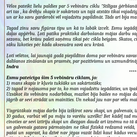
****
Vēlos pateikt lielu paldies par 5 vebināru ciklu "Stilīgas ģērbšanā
arī tas , ka drēbju skapis ir sakārtots un tajā atstāts tikai vaj
un ar ko savu garderobi vēl vajadzētu papildināt. Tāds arī bija ma
Tagad zinu savu figūras tipu un kā to labāk izcelt. Esmu iegādāj
daļas apģērbu. Ļoti patika praktiskā darbošanās mājas darbu sa
sezonu, bet krāsu paleti saņēmu tikai pēc cikla beigām. Skatos, 
sāku lūkoties pēc kāda aksesuāra savā acu krāsā.
Ļoti vēlētos, lai jaunajā gadā piepildītos doma par vebināru savas
dalīšanos zināšanās un prasmēs, par pozitīvismu un uzmundrin
Indra
****
Esmu pateicīga šim 5 vebināru ciklam, jo:
1) mans skapis ir kļuvis tukšāks un sakārtotāks;
2) tagad ir nojausma par to, ko man vajadzētu iegādāties, un īpa
Uzsākot šīs vebināra nodarbības, mazliet bija bailes no mājas dar
jāgrib ar sevi strādāt un mainīties. Un nekad jau nav par vēlu mai
Visgrūtākais mājas darbs bija izšķirot savu skapi, un galvenais, iz
10 gadus, varbūt vēl pa māju to varēšu uzvilkt! Bet kādēļ tad 
cīnoties ar sevi iztīrīju skapi un diezgan daudz arī izņēmu no tā 
un galvenais gatava pārmaiņām ne tikai fiziskā redzamā veidā, bet
pašai un saprast, ka dzīvē nav jēgas vazāt līdzi kaut kādus ve