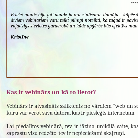
****
Priekš manis bija ļoti daudz jaunu zināšanu, domāju - kāpēc š
diviem vebināriem varu teikt pilnīgi noteikti, ka tagad ir pavi
vajadzīgs sievietes garderobē un kāds apģērbs būs efektīvs 
Kristīne
Kas ir vebinārs un kā to lietot?
Vebinārs ir atvasināts saliktenis no vārdiem "web un se
kuru var vērot savā datorā, kas ir pieslēgts internetam.
Lai piedalītos vebinārā, tev ir jāzina unikālā saite, k
saprastu visu redzēto, tev ir nepieciešami skaļruņi.