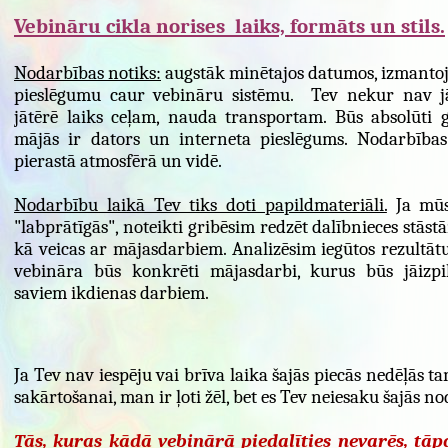
Vebināru cikla norises laiks, formāts un stils.
Nodarbības notiks:
augstāk minētajos datumos, izmantoj
pieslēgumu caur vebināru sistēmu. Tev nekur nav j
jātērē laiks ceļam, nauda transportam. Būs absolūti 
mājās ir dators un interneta pieslēgums. Nodarbības
pierastā atmosfērā un vidē.
Nodarbību laikā Tev tiks doti papildmateriāli.
Ja mūs
"labprātīgās", noteikti gribēsim redzēt dalībnieces stāst
kā veicas ar mājasdarbiem. Analizēsim iegūtos rezultātu
vebināra būs konkrēti mājasdarbi, kurus būs jāizpil
saviem ikdienas darbiem.
Ja Tev nav iespēju vai brīva laika šajās piecās nedēļās ta
sakārtošanai, man ir ļoti žēl, bet es Tev neiesaku šajās no
Tās, kuras kādā vebinārā piedalīties nevarēs, tā