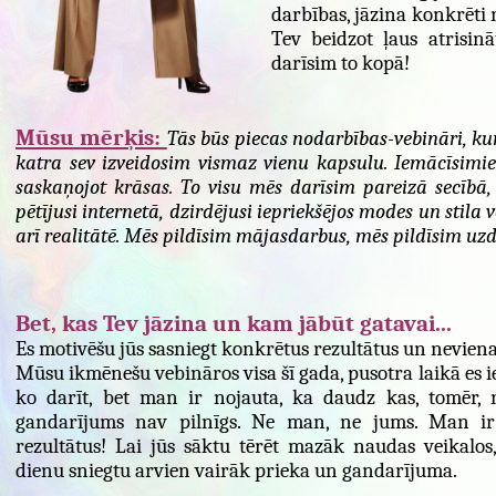
darbības, jāzina konkrēti 
Tev beidzot ļaus atrisin
darīsim to kopā!
Mūsu mērķis:
Tās būs piecas nodarbības-vebināri, ku
katra sev izveidosim vismaz vienu kapsulu. Iemācīsimie
saskaņojot krāsas. To visu mēs darīsim pareizā secībā, l
pētījusi internetā, dzirdējusi iepriekšējos modes un stila 
arī realitātē. Mēs pildīsim mājasdarbus, mēs pildīsim uz
Bet, kas Tev jāzina un kam jābūt gatavai...
Es motivēšu jūs sasniegt konkrētus rezultātus un neviena
Mūsu ikmēnešu vebināros visa šī gada, pusotra laikā es ie
ko darīt, bet man ir nojauta, ka daudz kas, tomēr, ne
gandarījums nav pilnīgs. Ne man, ne jums. Man ir s
rezultātus! Lai jūs sāktu tērēt mazāk naudas veikalos,
dienu sniegtu arvien vairāk prieka un gandarījuma.