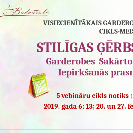
VISIECIENĪTĀKAIS GARDER
CIKLS-ME
STILĪGAS ĢĒR
Garderobes Sakārto
Iepirkšanās pras
5 vebināru cikls notiks
(
2019. gada 6; 13; 20. un 27. 