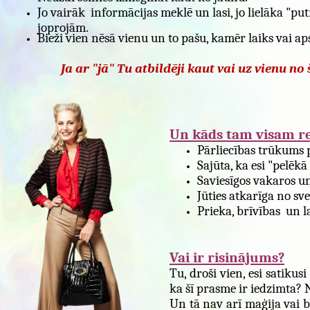
Jo vairāk informācijas meklē un lasi, jo lielāka "pu
joprojām.
Bieži vien nēsā vienu un to pašu, kamēr laiks vai ap
Ja ar "jā" Tu atbildēji kaut vai uz vienu no
Un kāds tam visam re
Pārliecības trūkums p
Sajūta, ka esi "pelēkā 
Saviesīgos vakaros un
Jūties atkarīga no sv
Prieka, brīvības un l
Vai ir risinājums?
Tu, droši vien, esi satiku
ka šī prasme ir iedzimta? 
Un tā nav arī maģija vai b