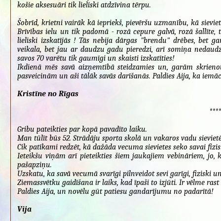
košie aksesuāri tik lieliski atdzīvina tērpu.
Šobrīd, krietni vairāk kā iepriekš, pievēršu uzmanību, kā sieviet
Brīvības ielu un tik padomā - rozā cepure galvā, rozā šallīte,
lieliski izskatījās ! Tās nebija dārgas "brendu" drēbes, bet ga
veikala, bet jau ar daudzu gadu pieredzi, arī somiņa nedaudz 
savos 70 varētu tik gaumīgi un skaisti izskatīties!
Ikdienā mēs savā aizņemtībā steidzamies un, garām skrieno
pasveicinām un aši tālāk savās darīšanās. Paldies Aija, ka iemāc
Kristīne no Rīgas
****
Gribu pateikties par kopā pavadīto laiku.
Man tūlīt būs 52. Strādāju sporta skolā un vakaros vadu sievie
Cik patīkami redzēt, kā dažāda vecuma sievietes seko savai fizisk
Ieteikšu viņām arī pieteikties šiem jaukajiem vebināriem, jo, 
pašapziņu.
Uzskatu, ka savā vecumā svarīgi pilnveidot sevi garīgi, fiziski un 
Ziemassvētku gaidīšana ir laiks, kad īpaši to izjūti. Ir vēlme ras
Paldies Aija, un novēlu gūt patiesu gandarījumu no padarītā!
Vija