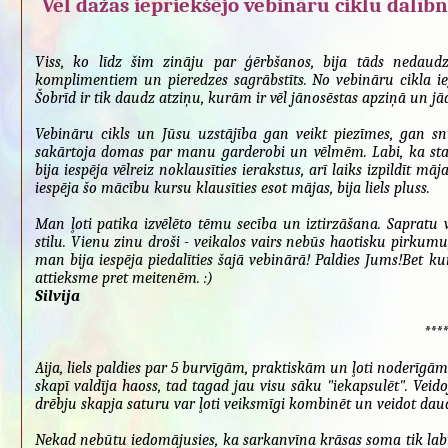
Vēl dažas iepriekšējo vebināru ciklu dalīb
Viss, ko līdz šim zināju par ģērbšanos, bija tāds nedaud
komplimentiem un pieredzes sagrābstīts. No vebināru cikla i
Šobrīd ir tik daudz atziņu, kurām ir vēl jānosēstas apziņā un jāa
Vebināru cikls un Jūsu uzstājība gan veikt piezīmes, gan sn
sakārtoja domas par manu garderobi un vēlmēm. Labi, ka star
bija iespēja vēlreiz noklausīties ierakstus, arī laiks izpildīt mā
iespēja šo mācību kursu klausīties esot mājas, bija liels pluss.
Man ļoti patika izvēlēto tēmu secība un iztirzāšana. Sapratu v
stilu. Vienu zinu droši - veikalos vairs nebūs haotisku pirkum
man bija iespēja piedalīties šajā vebinārā! Paldies Jums!Bet
attieksme pret meitenēm. :)
Silvija
****
Aija, liels paldies par 5 burvīgām, praktiskām un ļoti noderīg
skapī valdīja haoss, tad tagad jau visu sāku "iekapsulēt". Vei
drēbju skapja saturu var ļoti veiksmīgi kombinēt un veidot da
Nekad nebūtu iedomājusies, ka sarkanvīna krāsas soma tik labi 